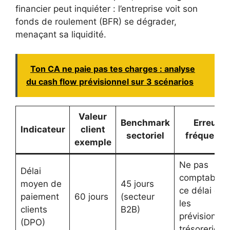
financier peut inquiéter : l’entreprise voit son
fonds de roulement (BFR) se dégrader,
menaçant sa liquidité.
Ton CA ne paie pas tes charges : analyse
du cash flow prévisionnel sur 3 scénarios
Valeur
Benchmark
Erreur
Indicateur
client
sectoriel
fréquente
exemple
Ne pas
Délai
comptabilis
moyen de
45 jours
ce délai da
paiement
60 jours
(secteur
les
clients
B2B)
prévisions d
(DPO)
trésorerie