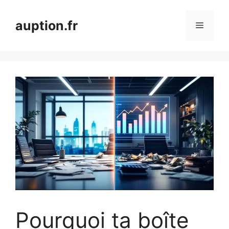
Aller
au
auption.fr
Menu
contenu
Pourquoi ta boîte