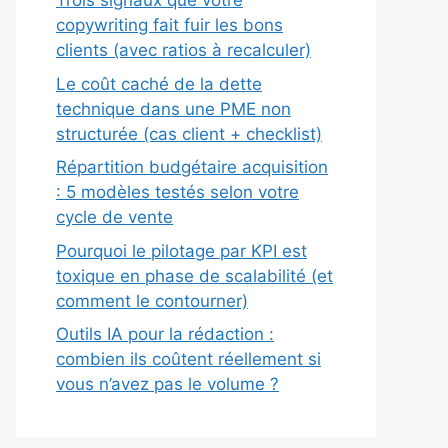
Trois signaux que votre
copywriting fait fuir les bons
clients (avec ratios à recalculer)
Le coût caché de la dette
technique dans une PME non
structurée (cas client + checklist)
Répartition budgétaire acquisition
: 5 modèles testés selon votre
cycle de vente
Pourquoi le pilotage par KPI est
toxique en phase de scalabilité (et
comment le contourner)
Outils IA pour la rédaction :
combien ils coûtent réellement si
vous n’avez pas le volume ?