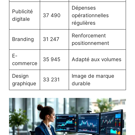
Dépenses
Publicité
37 490
opérationnelles
digitale
régulières
Renforcement
Branding
31 247
positionnement
E-
35 945
Adapté aux volumes
commerce
Design
Image de marque
33 231
graphique
durable