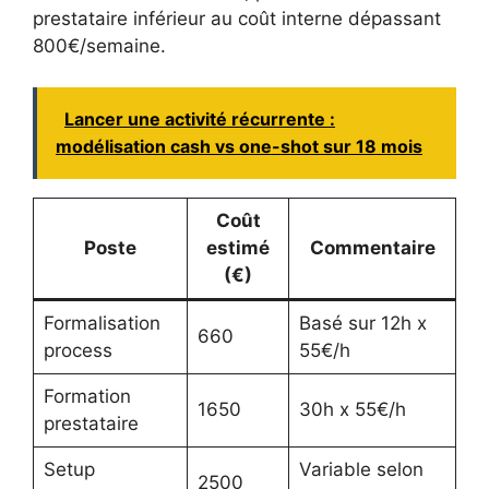
prestataire inférieur au coût interne dépassant
800€/semaine.
Lancer une activité récurrente :
modélisation cash vs one-shot sur 18 mois
Coût
Poste
estimé
Commentaire
(€)
Formalisation
Basé sur 12h x
660
process
55€/h
Formation
1650
30h x 55€/h
prestataire
Setup
Variable selon
2500