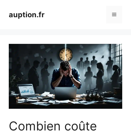
Aller
au
auption.fr
Menu
contenu
Combien coûte