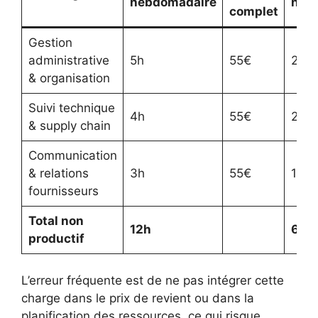
hebdomadaire
heb
complet
Gestion
administrative
5h
55€
275
& organisation
Suivi technique
4h
55€
220
& supply chain
Communication
& relations
3h
55€
165
fournisseurs
Total non
12h
660
productif
L’erreur fréquente est de ne pas intégrer cette
charge dans le prix de revient ou dans la
planification des ressources, ce qui risque