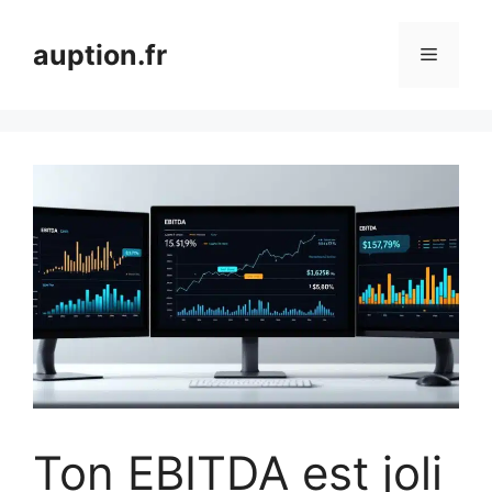
Aller
au
auption.fr
Menu
contenu
Ton EBITDA est joli